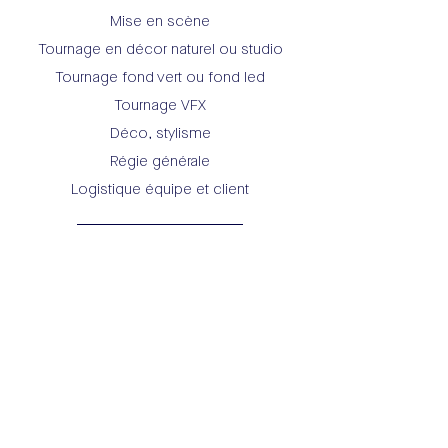
Mise en scène
Tournage en décor naturel ou studio
Tournage fond vert ou fond led
Tournage VFX
Déco, stylisme
Régie générale
Logistique équipe et client
POST-PRODUCTION
Montage
Etalonnage / Retouches photos
Graphisme 2D/3D
Motion design
VFX / IA
Mixage son, doublage, enregistrement